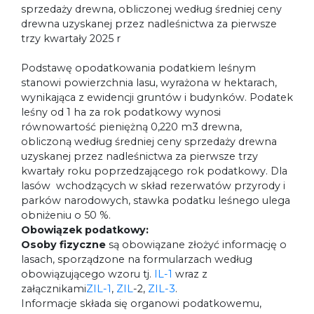
sprzedaży drewna, obliczonej według średniej ceny
drewna uzyskanej przez nadleśnictwa za pierwsze
trzy kwartały 2025 r
Podstawę opodatkowania podatkiem leśnym
stanowi powierzchnia lasu, wyrażona w hektarach,
wynikająca z ewidencji gruntów i budynków. Podatek
leśny od 1 ha za rok podatkowy wynosi
równowartość pieniężną 0,220 m3 drewna,
obliczoną według średniej ceny sprzedaży drewna
uzyskanej przez nadleśnictwa za pierwsze trzy
kwartały roku poprzedzającego rok podatkowy. Dla
lasów wchodzących w skład rezerwatów przyrody i
parków narodowych, stawka podatku leśnego ulega
obniżeniu o 50 %.
Obowiązek podatkowy:
Osoby fizyczne
są obowiązane złożyć informację o
lasach, sporządzone na formularzach według
obowiązującego wzoru tj.
IL-1
wraz z
załącznikami
ZIL-1
,
ZIL
-2,
ZIL-3
.
Informacje składa się organowi podatkowemu,