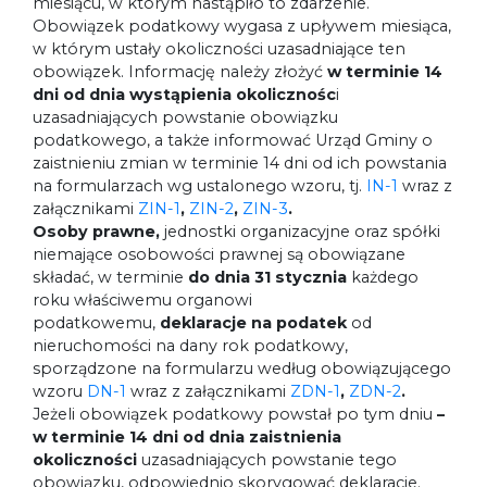
miesiącu, w którym nastąpiło to zdarzenie.
Obowiązek podatkowy wygasa z upływem miesiąca,
w którym ustały okoliczności uzasadniające ten
obowiązek. Informację należy złożyć
w terminie 14
dni od dnia wystąpienia okolicznośc
i
uzasadniających powstanie obowiązku
podatkowego, a także informować Urząd Gminy o
zaistnieniu zmian w terminie 14 dni od ich powstania
na formularzach wg ustalonego wzoru, tj.
IN-1
wraz z
załącznikami
ZIN-1
,
ZIN-2
,
ZIN-3
.
Osoby prawne,
jednostki organizacyjne oraz spółki
niemające osobowości prawnej są obowiązane
składać, w terminie
do dnia 31 stycznia
każdego
roku właściwemu organowi
podatkowemu,
deklaracje na podatek
od
nieruchomości na dany rok podatkowy,
sporządzone na formularzu według obowiązującego
wzoru
DN-1
wraz z załącznikami
ZDN-1
,
ZDN-2
.
Jeżeli obowiązek podatkowy powstał po tym dniu
–
w terminie 14 dni od dnia zaistnienia
okoliczności
uzasadniających powstanie tego
obowiązku, odpowiednio skorygować deklaracje.