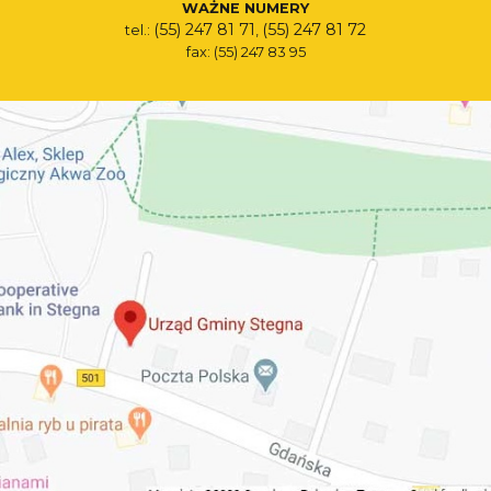
WAŻNE NUMERY
(55) 247 81 71
(55) 247 81 72
tel.:
,
fax: (55) 247 83 95