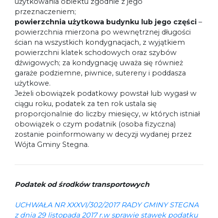
użytkowania obiektu zgodnie z jego
przeznaczeniem;
powierzchnia użytkowa budynku lub jego części
–
powierzchnia mierzona po wewnętrznej długości
ścian na wszystkich kondygnacjach, z wyjątkiem
powierzchni klatek schodowych oraz szybów
dźwigowych; za kondygnację uważa się również
garaże podziemne, piwnice, sutereny i poddasza
użytkowe.
Jeżeli obowiązek podatkowy powstał lub wygasł w
ciągu roku, podatek za ten rok ustala się
proporcjonalnie do liczby miesięcy, w których istniał
obowiązek o czym podatnik (osoba fizyczna)
zostanie poinformowany w decyzji wydanej przez
Wójta Gminy Stegna.
Podatek od środków transportowych
UCHWAŁA NR XXXVI/302/2017 RADY GMINY STEGNA
z dnia 29 listopada 2017 r.w sprawie stawek podatku