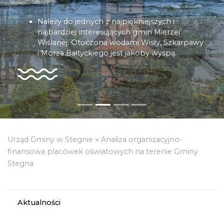
Należy do jednych z najpiękniejszych i
najbardziej interesujących gmin Mierzei
Wiślanej. Otoczona wodami Wisły, Szkarpawy
i Morza Bałtyckiego jest jakoby wyspą.
»
Urząd Gminy w Stegnie
Analiza organizacyjno-
finansowa placówek oświatowych na terenie Gminy
Stegna
Aktualności