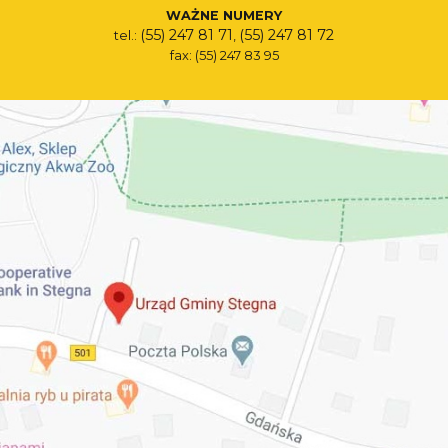
WAŻNE NUMERY
(55) 247 81 71
(55) 247 81 72
tel.:
,
fax: (55) 247 83 95