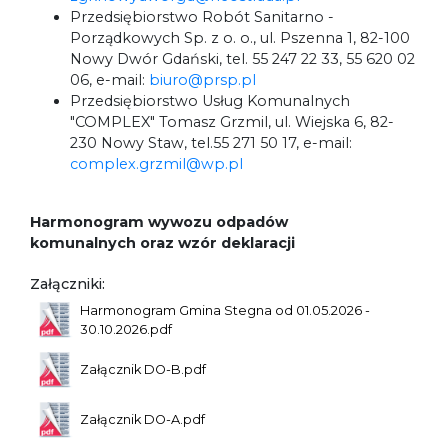
Przedsiębiorstwo Robót Sanitarno -
Porządkowych Sp. z o. o., ul. Pszenna 1, 82-100
Nowy Dwór Gdański, tel. 55 247 22 33, 55 620 02
06, e-mail:
biuro@prsp.pl
Przedsiębiorstwo Usług Komunalnych
"COMPLEX" Tomasz Grzmil, ul. Wiejska 6, 82-
230 Nowy Staw, tel.55 271 50 17, e-mail:
complex.grzmil@wp.pl
Harmonogram wywozu odpadów
komunalnych oraz wzór deklaracji
Załączniki:
Harmonogram Gmina Stegna od 01.05.2026 -
30.10.2026.pdf
Załącznik DO-B.pdf
Załącznik DO-A.pdf