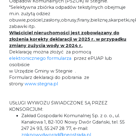
Odpadów Komunalnych (PSZOK) w Stegnie.
"Selektywna zbiórka odpadów tekstylnych obejmuje
m.in. zużytą odzież
obuwie,pościel,zasłony,obrusy,firany,bieliznę,skarpetki,rę
zabawki itp.
Właściciel nieruchomości jest zobowiązany do
złożenia korekty deklaracji w 2025 r. w przypadku
zmiany zużycia wody w 2024 r.
Deklarację można złożyć za pomocą
elektronicznego formularza
przez ePUAP lub
osobiście
w Urzędzie Gminy w Stegnie .
Formularz deklaracji do pobrania ze
strony
www.stegna.pl
USŁUGI WYWOZU ŚWIADCZONE SĄ PRZEZ
KONSORCJUM:
Zakład Gospodarki Komunalnej Sp. z o. o., ul.
Kanałowa 1, 82-100 Nowy Dwór Gdański, tel. 55
247 24 93, 55 247 28 77, e-mail:
zgknowydworgd@neostrada.pl