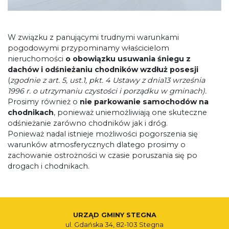
W związku z panującymi trudnymi warunkami
pogodowymi przypominamy właścicielom
nieruchomości
o obowiązku usuwania śniegu z
dachów i odśnieżaniu chodników
wzdłuż posesji
(
zgodnie z art. 5, ust.1, pkt. 4 Ustawy z dnia13 września
1996 r. o utrzymaniu czystości i porządku w gminach).
Prosimy również o
nie parkowanie samochodów na
chodnikach
, ponieważ uniemożliwiają one skuteczne
odśnieżanie zarówno chodników jak i dróg.
Ponieważ nadal istnieje możliwości pogorszenia się
warunków atmosferycznych dlatego prosimy o
zachowanie ostrożności w czasie poruszania się po
drogach i chodnikach.
URZĄD GMINY STEGNA
ul. Gdańska 34, 82-103 Stegna